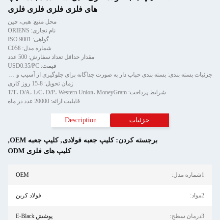
های فلزی فلزی فلزی فلزی
محل منبع: هبی، چین
نام تجاری: ORIENS
گواهی: ISO 9001
شماره مدل: C058
مقدار حداقل تعداد سفارش: 500 عدد
قیمت: USD0.35/PC
جزئیات بسته بندی: بسته بندی حباب دار به صورت جداگانه برای جلوگیری از آسیب و خراش در حمل و سپس در کارتن
زمان تحویل: 8-15 روز کاری
شرایط پرداخت: T/T، D/A، L/C، D/P، Western Union، MoneyGram
قابلیت ارائه: 20000 عدد در ماه
جزئیات
Description
برجسته کردن:
کلیپ جعبه فولادی
,
کليپ جعبه OEM
,
کلیپ های فلزی ODM
1شماره مدل:
OEM
2مواد:
فولاد کربن
3درمان سطح:
پوشش E-Black