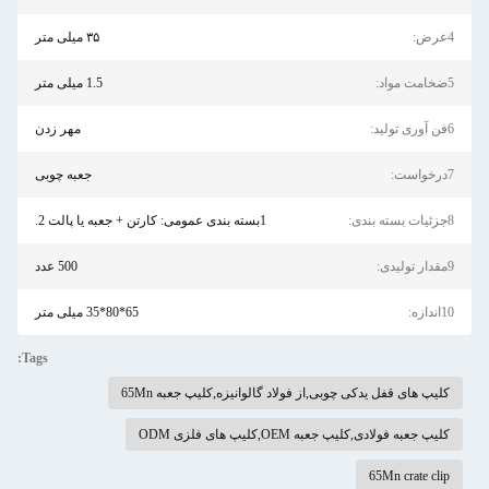
4عرض:
۳۵ میلی متر
5ضخامت مواد:
1.5 میلی متر
6فن آوری تولید:
مهر زدن
7درخواست:
جعبه چوبی
8جزئیات بسته بندی:
1بسته بندی عمومی: کارتن + جعبه یا پالت 2.
9مقدار تولیدی:
500 عدد
10اندازه:
65*80*35 میلی متر
Tags:
کلیپ های قفل یدکی چوبی,از فولاد گالوانیزه,کلیپ جعبه 65Mn
کلیپ جعبه فولادی,کليپ جعبه OEM,کلیپ های فلزی ODM
65Mn crate clip