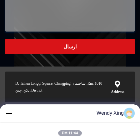
ارسال
Rm. 1010, ساختمان D, Taihua Longqi Square, Changping
District, پکن, چین
Address
Wendy Xing
jesingd@vip.sina.com
E-mail
11:44 PM