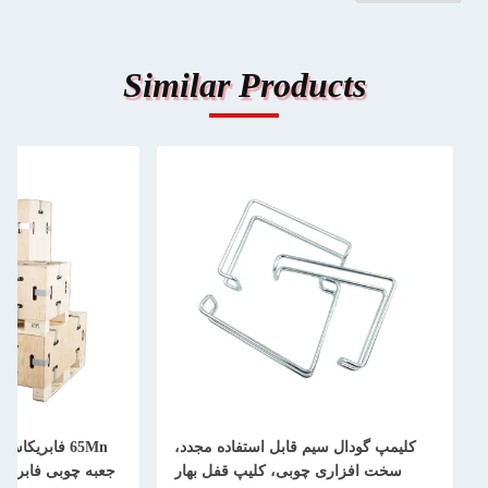
Similar Products
کلیمپ گودال سیم قابل استفاده مجدد،
65Mn فابریکا
سخت افزاری چوبی، کلیپ قفل بهار
جعبه چوبی فابریک 