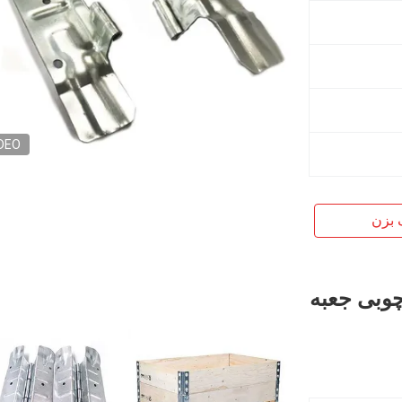
DEO
 بزن
چوبی جعبه