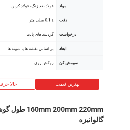
مواد
فولاد ضد زنگ، فولاد کربن
دقت
± 0.1 میلی متر
درخواست
گردنبند های پالت
ابعاد
بر اساس نقشه ها یا نمونه ها
تمومش کن
روکش روی
بهترین قیمت
حالا حرف
160mm 200mm 220mm طول
گالوانیزه