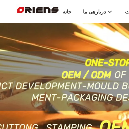
ت
دربارهی ما
خانه