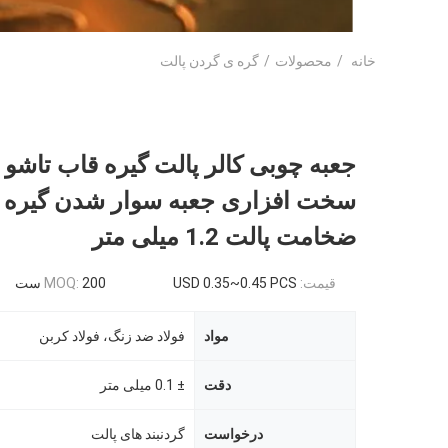
خانه
/
محصولات
/
گره ی گردن پالت
جعبه چوبی کالر پالت گیره قاب تاشو ق
سخت افزاری جعبه سوار شدن گیره گ
ضخامت پالت 1.2 میلی متر
قیمت:
USD 0.35~0.45 PCS
200 ست
MOQ:
مواد
فولاد ضد زنگ، فولاد کربن
دقت
± 0.1 میلی متر
درخواست
گردنبند های پالت