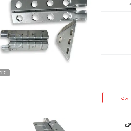
DEO
 بزن
س