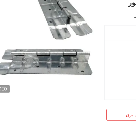
ور
DEO
 بزن