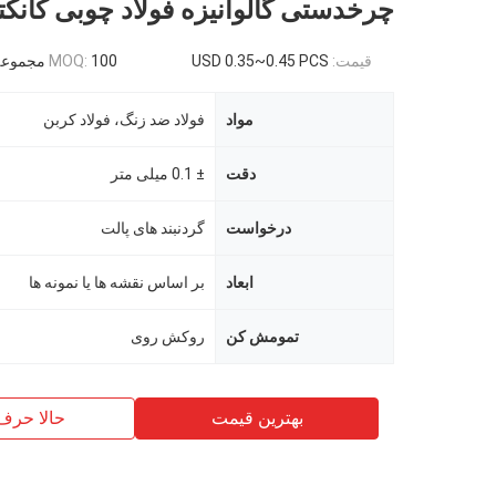
چرخدستی گالوانیزه فولاد چوبی کانکت
قیمت:
USD 0.35~0.45 PCS
100 مجموعه
MOQ:
مواد
فولاد ضد زنگ، فولاد کربن
دقت
± 0.1 میلی متر
درخواست
گردنبند های پالت
ابعاد
بر اساس نقشه ها یا نمونه ها
تمومش کن
روکش روی
بهترین قیمت
حالا حرف