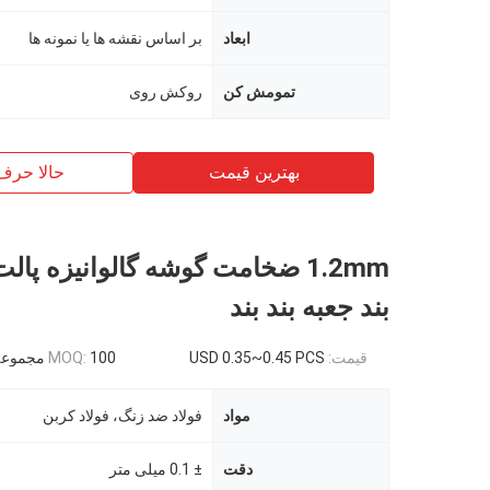
ابعاد
بر اساس نقشه ها یا نمونه ها
تمومش کن
روکش روی
بهترین قیمت
حالا حرف
1.2mm ضخامت گوشه گالوانیزه پال
بند جعبه بند بند
قیمت:
USD 0.35~0.45 PCS
100 مجموعه
MOQ:
مواد
فولاد ضد زنگ، فولاد کربن
دقت
± 0.1 میلی متر