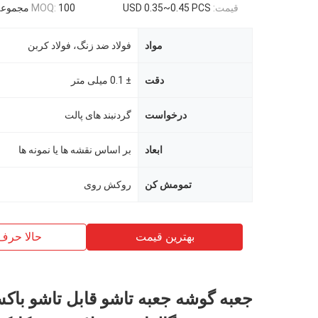
قیمت:
USD 0.35~0.45 PCS
100 مجموعه
MOQ:
مواد
فولاد ضد زنگ، فولاد کربن
دقت
± 0.1 میلی متر
درخواست
گردنبند های پالت
ابعاد
بر اساس نقشه ها یا نمونه ها
تمومش کن
روکش روی
بهترین قیمت
حالا حرف
جعبه گوشه جعبه تاشو قابل تاشو باک