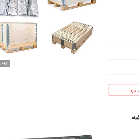
DEO
 بزن
 گوشه