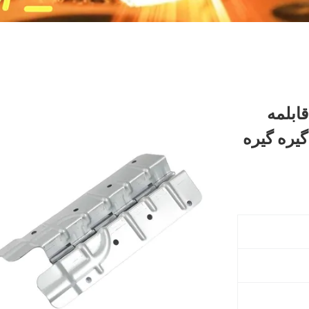
ابلمه
یره گیره