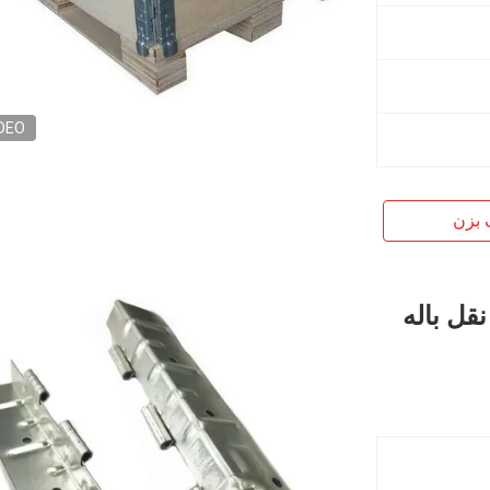
DEO
 بزن
ل باله