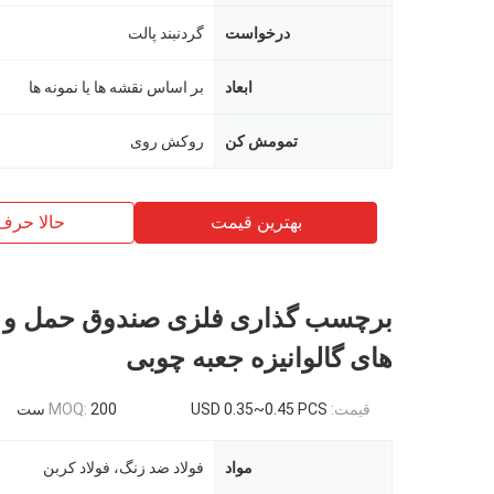
درخواست
گردنبند پالت
ابعاد
بر اساس نقشه ها یا نمونه ها
تمومش کن
روکش روی
بهترین قیمت
حالا حرف
برچسب گذاری فلزی صندوق حمل و نق
های گالوانیزه جعبه چوبی
قیمت:
USD 0.35~0.45 PCS
200 ست
MOQ:
مواد
فولاد ضد زنگ، فولاد کربن