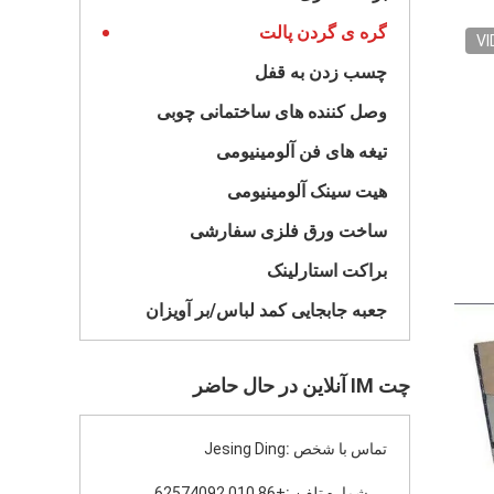
گره ی گردن پالت
VI
چسب زدن به قفل
وصل کننده های ساختمانی چوبی
تیغه های فن آلومینیومی
هیت سینک آلومینیومی
ساخت ورق فلزی سفارشی
براکت استارلینک
جعبه جابجایی کمد لباس/بر آویزان
چت IM آنلاین در حال حاضر
تماس با شخص :
Jesing Ding
شماره تلفن :
+86 010 62574092