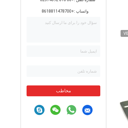
واتساپ :
+8618811478700
VI
مخاطب