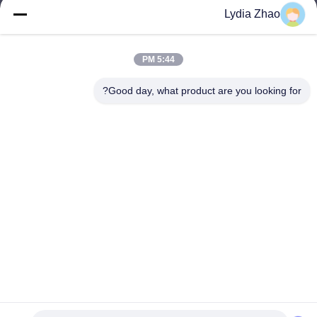
Lydia Zhao
jesingd@vip.sina.com
E-mail
5:44 PM
Good day, what product are you looking for?
0086-10-62574092
Phone
Beijing Oriens Technology Co., Ltd.