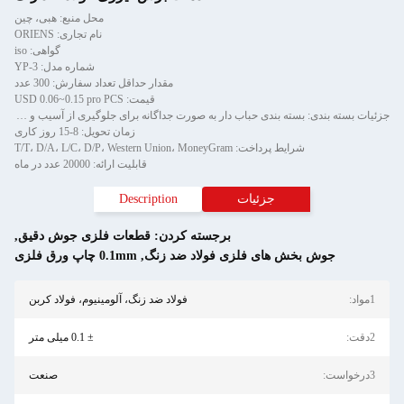
محل منبع: هبی، چین
نام تجاری: ORIENS
گواهی: iso
شماره مدل: YP-3
مقدار حداقل تعداد سفارش: 300 عدد
قیمت: USD 0.06~0.15 pro PCS
جزئیات بسته بندی: بسته بندی حباب دار به صورت جداگانه برای جلوگیری از آسیب و خراش در حمل و سپس در کارتن
زمان تحویل: 8-15 روز کاری
ایط پرداخت: T/T، D/A، L/C، D/P، Western Union، MoneyGram
قابلیت ارائه: 20000 عدد در ماه
جزئیات
Description
برجسته کردن:
قطعات فلزی جوش دقیق
,
خش های فلزی فولاد ضد زنگ
,
0.1mm چاپ ورق فلزی
فولاد ضد زنگ، آلومینیوم، فولاد کربن
± 0.1 میلی متر
صنعت