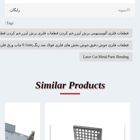
رایگان
Tags:
ومینیومی برش لیزر,خم کردن قطعات فلزی برش لیزر,خم کردن قطعات فلزی برش لیزر
یق,جوش بخش های فلزی فولاد ضد زنگ,0.1mm چاپ ورق فلزی
Laser Cut Met
Similar Products