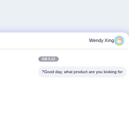
Wen
5:22 AM
Good day, what product are y