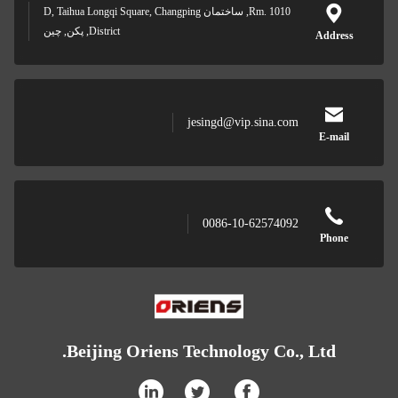
Rm. 1010, ساختمان D, Taihua Longqi Square, Changping
District, پکن, چین
jesingd@vip.sina.com
0086-10-62574092
Beijing Oriens Technology Co.,