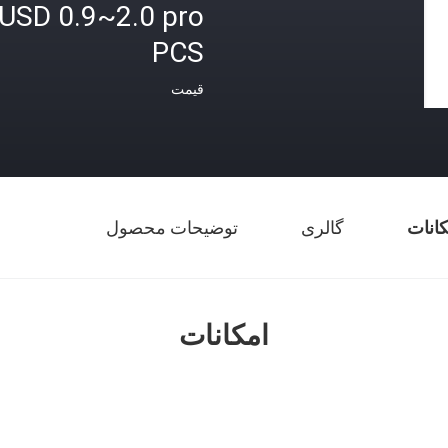
USD 0.9~2.0 pro
PCS
قیمت
کانات
گالری
توضیحات محصول
امکانات