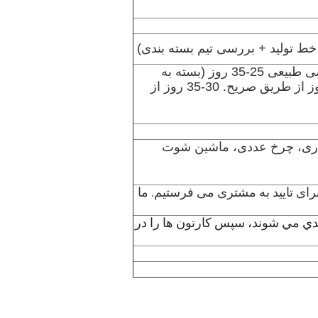
3-5 روز اگر در انبار (اکثر) ، طرح های سفارشی طبیعی 25-35 روز (بسته به
طرح های خود را و مواد بطری) معمولا 5-7 روز از طریق صریح. 30-35 روز از
اشین حفاری، چرخ عددی، ماشین شوت
 برای تایید به مشتری می فرستیم. ما
دي مي شوند، سپس کارتون ها را در