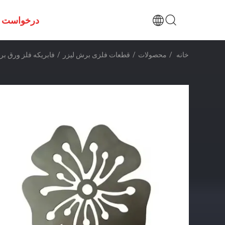
درخواست ن
خانه
/
محصولات
/
قطعات فلزی برش لیزر
/
فابریکه فلز ورق ب