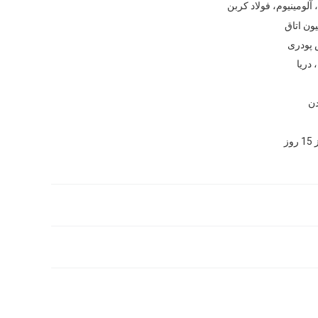
آلومینیوم، فولاد کربن
ون اتاق
پودری
 دریا
دن
وز