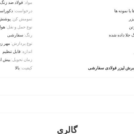
مواد:
فولاد ضد زنگ، 
یا نمونه ها
درخواست:
دکوراسی
زر
تمومش کن:
پوشش 
تن
نوع حمل و نقل:
هوا،
 جلا داده شده
رنگ:
سفارشی
نوع پردازش:
مهر ز
اندازه:
قابل تنظیم
زمان تحویل:
بیش از 15 ر
کیفیت:
بالا
رش لیزر فولادی سفارشی
گالری