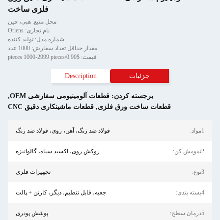
فلزی ساخت
محل منبع: هبی، چین
نام تجاری: Oriens
شماره مدل: تولید کننده
مقدار حداقل تعداد سفارش: 1000 عدد
قیمت: $0.90/pieces 1000-2999 pieces
جزئیات
Description
برجسته کردن:
قطعات آلومینیومی سفارشی OEM
,
قطعات ساخت ورق فلزی
,
قطعات ماشینکاری دقیق CNC
فولاد ضد زنگ، آهن، روی، فولاد ضد زنگ
روکش روی، اکسید سیاه، گالوانیزه
تجهیزات فلزی
جعبه، قابل تنظیم، دیگر، کارتن + پالت
پوشش پودری