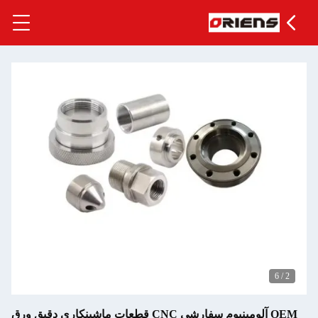
6
OEM آلومینیوم سفارشی CNC قطعات ماشینکاری دقیق ورق