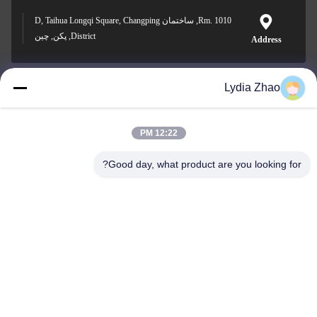
Rm. 1010, ساختمان D, Taihua Longqi Square, Changping
District, پکن, چین
Address
Lydia Zhao
jesingd@vip.sina.com
E-mail
12:22 PM
Good day, what product are you looking for?
0086-10-62574092
Phone
Beijing Oriens Technology Co., Ltd.