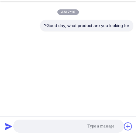
7:16 AM
Good day, what product are you looking for?
OEM ODM سفارشی Universal Wall Mount Kit Sound Bar
Rack Brackets Black Powder Coating Metal Bracket برای
نصب براکت های چوبی
براکت فلزی
2024-02-05
260 بازدیدها