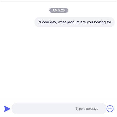
5:25 AM
Good day, what product are you looking for?
OEM سفارشی سیاه پودر پوشانده چاپ فلزی U شکل درب مانع
براکت
براکت فلزی
2024-02-06
260 بازدیدها