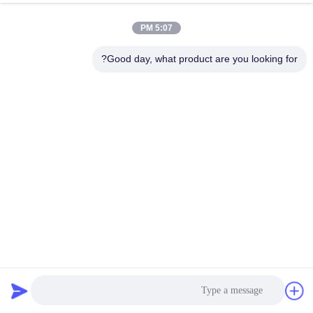
5:07 PM
Good day, what product are you looking for?
برچسب گذاری OEM بسته بندی بسته بندی بسته بندی سنگین
فولاد ضد زنگ فولاد کربن
چسب زدن به قفل
2024-02-06
87 بازدیدها