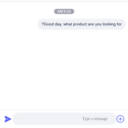
5:15 AM
Good day, what product are you looking for?
فولاد گالوانیزه صندوق پالت گردن گیره جعبه چوبی کانکتور گیره
فلزی
گره ی گردن پالت
2024-02-05
121 بازدیدها