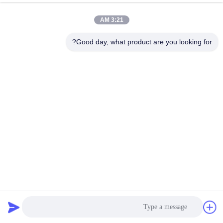
3:21 AM
Good day, what product are you looking for?
T5 T6 بادکنک های آلومینیومی سطح آنودیزه
تیغه های فن آلومینیومی
2024-02-06
31 بازدیدها