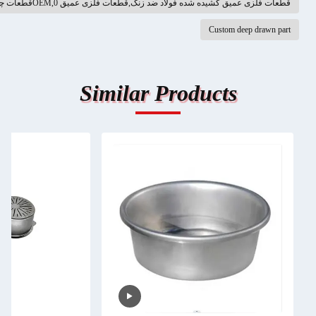
د ضد زنگ,قطعات فلزی عمیق OEM,0قطعات چاپی آلومینیومی.1 میلی متر
C
Similar Produ