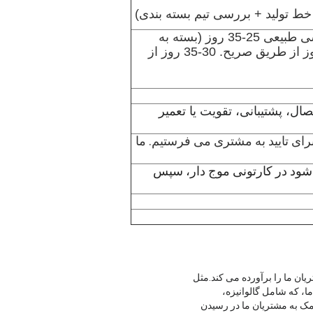
3-5 روز اگر در انبار (اکثر) ، طرح های سفارشی طبیعی 25-35 روز (بسته به
طرح های خود را و مواد بطری) معمولا 5-7 روز از طریق صریح. 30-35 روز از
ال، پشتیبانی، تقویت یا تعمیر
 برای تایید به مشتری می فرستیم. ما
شود در کارتونی موج دار، سپس
ریان ما را برآورده می کند.مثل
ا، که شامل گالوانیزه،
مک به مشتریان ما در رسیدن