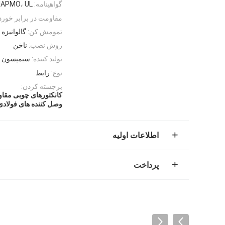
گواهینامه:
 IAPMO، UL
مقاومت در برابر خورد
تمومش کن:
گالوانیزه
روش نصب:
ناخن
تولید کننده:
سیمپسون ق
نوع:
رابط
برجسته کردن:
کانکتورهای چوبی مقاو
وصل کننده های فولاد
اطلاعات اولیه
پرداخت