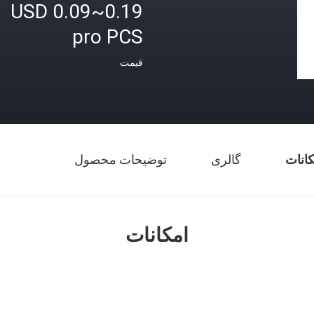
USD 0.09~0.19
pro PCS
قیمت
کانات
گالری
توضیحات محصول
امکانات