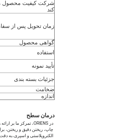
شرکت کیفیت محصول را
کند
زمان تحویل پس از سف
گواهی محصول
استفاده
تأیید نمونه
جزئیات بسته بندی
ضخامت
اندازه
درمان سطح
در ORIENS، تمرکز ما
چاپ، ریختن دقیق و ریختن، برای
الکتروپلاستی و اسپری،به دقت 