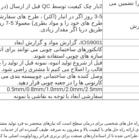
 تضمین می
2بار چک کیفیت توسط QC قبل از ارسال (در خط تولید + بررسی تیم بسته بندی)
ارش
طریق دریا اگر مقدار زیادی.
IOS9001، گزارش مواد و گزارش ابعاد
کانکتورهای ساختمانی چوبی می توانند برای اتص
سازه های چوبی استفاده شوند.
قبل از شروع تولید انبوه، نمونه قبل از تولید را
قالب را اصلاح می کنیم تا مشتری راضی شود.
بسته بندی می 
وصل کننده های ساختمانی چوبی
کارتونی ها را در جعبه چوبی قرار دهید.
0.5mm/0.8mm/1.0mm/2.0mm/2.5mm
سفارشی ابعاد با توجه به نقاشی یا نمونه
 بر ارائه راه حل های شخصی برای درمان سطح است که نیازهای منحصر به فرد تولید مشت
 ارائه راه حل های با کیفیت بالا و مقرون به صرفه. طیف گسترده ای از خدمات م
طراحی شده تا از استانداردهای صنعت برای برتری فراتر روداولویت اصلی ما ک