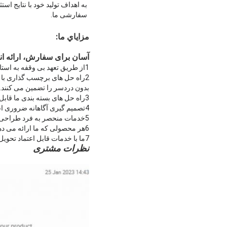
به اهداف تولید خود با نتایج 
سفارشی ما.
مزاياي ما:
آسان برای سفارش، ارائه ان
1از طریق تعهد بی وقفه به استانداردهای کیفیت قابل توجه، ما به طور مداوم محصولات استثنایی را به مشتریان محترم خود ارائه می دهیم.
2راه حل های برچسب گذاری با 
بدون دردسر را تضمین می کنند.
3راه حل های بسته بندی ما قابل سفارشی سازی هستند تا نیازهای دقیق هر مشتری را برآورده کنند و خدمات شخصی را تضمین کنند.
4تصمیم گیری آگاهانه ضروری است و به همین دلیل ما نمونه های رایگان محصول را به مشتریان خود ارائه می دهیم.
5خدمات منحصر به فرد طراحی محصول ما به ما یک مزیت رقابتی منحصر به فرد می دهد که ما را از رقابت در بازار متمایز می کند.
6هر محصولی که ما ارائه می دهیم تحت بازرسی کیفیت دقیق قرار می گیرد تا عملکرد بی نظیر و قابلیت اطمینان را تضمین کند.
7ما با خدمات قابل اعتماد تحویل، تحویل سریع برای سفارش شما را تضمین می کنیم، تحویل را در عرض 2-5 روز کاری تضمین می کنیم.
نظرات مشتری