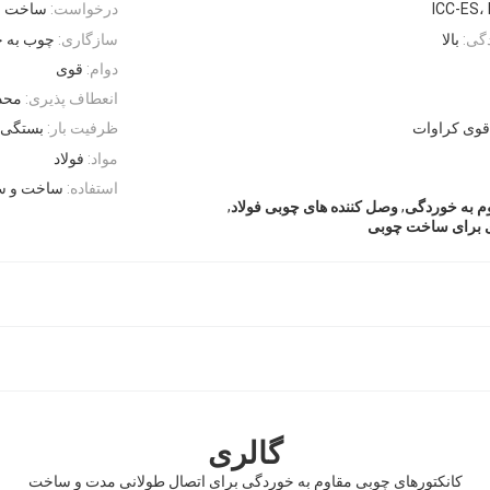
ICC-ES،
درخواست:
ساخت و 
گی:
بالا
سازگاری:
چوب به چ
دوام:
قوی
انعطاف پذیری:
محد
وی کراوات
ظرفیت بار:
بستگی ب
مواد:
فولاد
استفاده:
ساخت و س
,
,
م به خوردگی
وصل کننده های چوبی فولاد
ی برای ساخت چوبی
گالری
کانکتورهای چوبی مقاوم به خوردگی برای اتصال طولانی مدت و ساخت