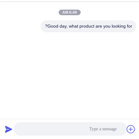
6:49 AM
Good day, what product are you looking for?
L شکل قابل تنظیم بهار کشش جابجا کردن قفل جابجا کردن
کلیمپ قفل
چسب زدن به قفل
2024-02-06
87 بازدیدها